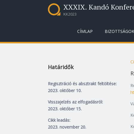
XXXIX. Kandó Konfer
KK2023
CÍMLAP
BIZOTTSÁGO
C
Határidők
J
R
Regisztráció és absztrakt feltöltése:
R
2023. október 10.
h
Visszajelzés az elfogadásról:
V
2023. október 15.
K
Cikk leadás:
K
2023. november 20.