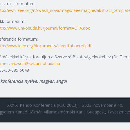
bsztrakt formátum:
ttp://ewh.ieee.org/r2/wash_nova/mags/ieeeimagine/abstract_templat
ikk formatum:
ttp://www.uni-obuda.hu/journal/formatACTA.doc
eferencia formatum:
ttp://www.ieee.org/documents/ieeecitationref.pdf
érdésekkel kérjük forduljon a Szervező Bizottság elnökéhez (Dr. Teme
emesvari.zsolt@kvk.uni-obuda.hu
36/30-685-6048
 konferencia nyelve: magyar, angol
XXXIX. Kandó Konferencia (KSC 2023) | 2023. november 9-10.
gyetem Kandó Kálmán Villamosmérnöki Kar | Budapest, Tavaszmező