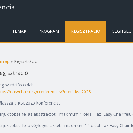
encia
K
TÉMÁK
PROGRAM
REGISZTRÁCIÓ
SEGÍTSÉG
ímlap
» Regisztráció
elenlegi hely
egisztráció
egisztrációs oldal:
ttps://easychair.org/conferences/?conf=ksc2023
álassza a KSC2023 konferenciát
érjük töltse fel az absztraktot - maximum 1 oldal - az Easy Chair felü
érjük töltse fel a végleges cikket - maximum 12 oldal - az Easy Chair 