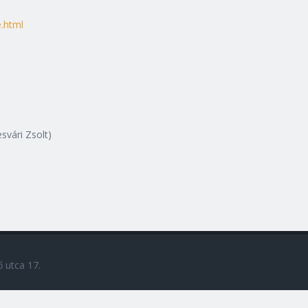
e.html
svári Zsolt)
 utca 17.